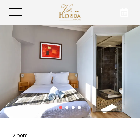
Réservez votre escale à
Bandol
Pour profiter de votre séjour à Bandol au
meilleur prix, nous vous invitons à nous
contacter par mail, par téléphone ou via le
formulaire de contact. Organisez-vous des
vacances ou des week-ends à l’Hôtel Villa
Florida !
1 - 2 pers.