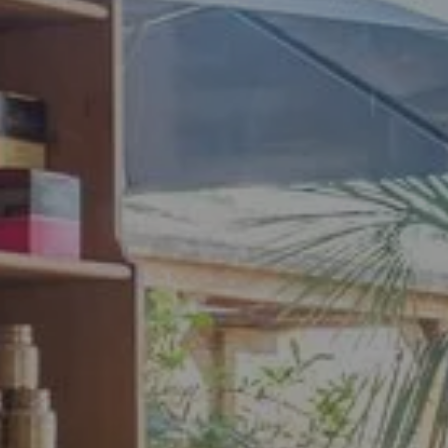
Réservez
votre escale
à Bandol