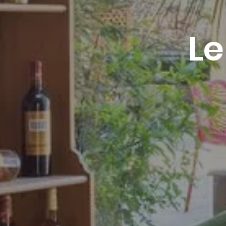
Pour profiter de votre séjour à
Le
Bandol au meilleur prix, nous
vous invitons à nous
contacter par mail, par
téléphone ou via le formulaire
de contact. Organisez-vous
des vacances ou des week-
ends à l’Hôtel Villa Florida !